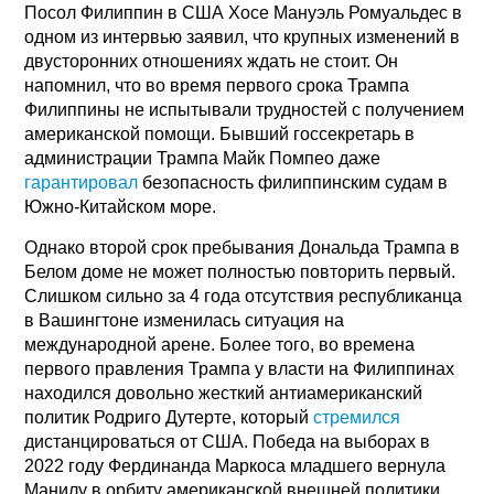
Посол Филиппин в США Хосе Мануэль Ромуальдес в
одном из интервью заявил, что крупных изменений в
двусторонних отношениях ждать не стоит. Он
напомнил, что во время первого срока Трампа
Филиппины не испытывали трудностей с получением
американской помощи. Бывший госсекретарь в
администрации Трампа Майк Помпео даже
гарантировал
безопасность филиппинским судам в
Южно-Китайском море.
Однако второй срок пребывания Дональда Трампа в
Белом доме не может полностью повторить первый.
Слишком сильно за 4 года отсутствия республиканца
в Вашингтоне изменилась ситуация на
международной арене. Более того, во времена
первого правления Трампа у власти на Филиппинах
находился довольно жесткий антиамериканский
политик Родриго Дутерте, который
стремился
дистанцироваться от США. Победа на выборах в
2022 году Фердинанда Маркоса младшего вернула
Манилу в орбиту американской внешней политики.