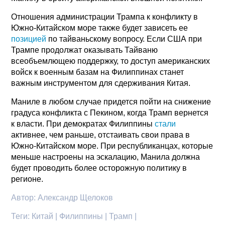
Отношения администрации Трампа к конфликту в
Южно-Китайском море также будет зависеть ее
позицией
по тайваньскому вопросу. Если США при
Трампе продолжат оказывать Тайваню
всеобъемлющею поддержку, то доступ американских
войск к военным базам на Филиппинах станет
важным инструментом для сдерживания Китая.
Маниле в любом случае придется пойти на снижение
градуса конфликта с Пекином, когда Трамп вернется
к власти. При демократах Филиппины
стали
активнее, чем раньше, отстаивать свои права в
Южно-Китайском море. При республиканцах, которые
меньше настроены на эскалацию, Манила должна
будет проводить более осторожную политику в
регионе.
Автор:
Александр Щелоков
Теги:
Китай | Филиппины | Трамп |