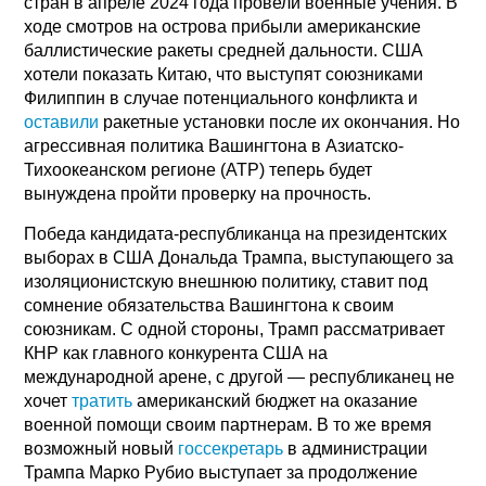
стран в апреле 2024 года провели военные учения. В
ходе смотров на острова прибыли американские
баллистические ракеты средней дальности. США
хотели показать Китаю, что выступят союзниками
Филиппин в случае потенциального конфликта и
оставили
ракетные установки после их окончания. Но
агрессивная политика Вашингтона в Азиатско-
Тихоокеанском регионе (АТР) теперь будет
вынуждена пройти проверку на прочность.
Победа кандидата-республиканца на президентских
выборах в США Дональда Трампа, выступающего за
изоляционистскую внешнюю политику, ставит под
сомнение обязательства Вашингтона к своим
союзникам. С одной стороны, Трамп рассматривает
КНР как главного конкурента США на
международной арене, с другой — республиканец не
хочет
тратить
американский бюджет на оказание
военной помощи своим партнерам. В то же время
возможный новый
госсекретарь
в администрации
Трампа Марко Рубио выступает за продолжение