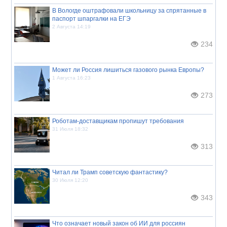
В Вологде оштрафовали школьницу за спрятанные в
паспорт шпаргалки на ЕГЭ
2 Августа 14:19
234
Может ли Россия лишиться газового рынка Европы?
1 Августа 16:23
273
Роботам-доставщикам пропишут требования
31 Июля 18:32
313
Читал ли Трамп советскую фантастику?
30 Июля 12:20
343
Что означает новый закон об ИИ для россиян