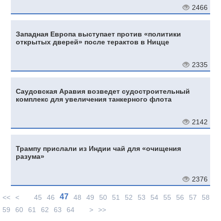
2466
Западная Европа выступает против «политики
открытых дверей» после терактов в Ницце
2335
Саудовская Аравия возведет судостроительный
комплекс для увеличения танкерного флота
2142
Трампу прислали из Индии чай для «очищения
разума»
2376
47
<<
<
45
46
48
49
50
51
52
53
54
55
56
57
58
59
60
61
62
63
64
>
>>