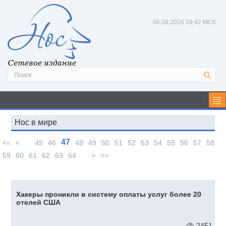
06.08.2026
09:42 МСК
Сетевое издание
Нос в мире
47
<<
<
45
46
48
49
50
51
52
53
54
55
56
57
58
59
60
61
62
63
64
>
>>
Хакеры проникли в систему оплаты услуг более 20
отелей США
2451