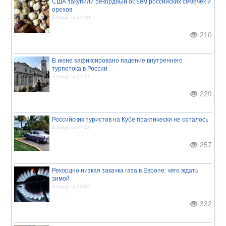
США закупили рекордный объём российских семечек и
орехов
6 Августа 21:09
210
В июне зафиксировано падение внутреннего
турпотока в России
5 Августа 17:11
229
Российских туристов на Кубе практически не осталось
4 Августа 17:41
257
Рекордно низкая закачка газа в Европе: чего ждать
зимой
3 Августа 13:32
322