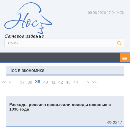
09.08.2026
17:04 МСК
Сетевое издание
Нос в экономике
39
<<
<
37
38
40
41
42
43
44
>
>>
Расходы россиян превысили доходы впервые с
1998 года
2347