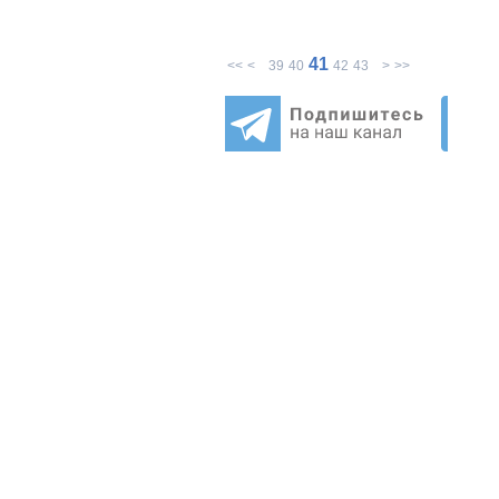
41
<<
<
39
40
42
43
>
>>