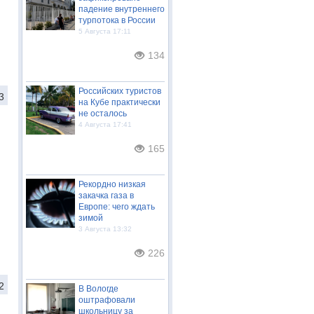
падение внутреннего
турпотока в России
5 Августа 17:11
134
Российских туристов
3
на Кубе практически
не осталось
4 Августа 17:41
165
Рекордно низкая
закачка газа в
Европе: чего ждать
зимой
3 Августа 13:32
226
2
В Вологде
оштрафовали
школьницу за