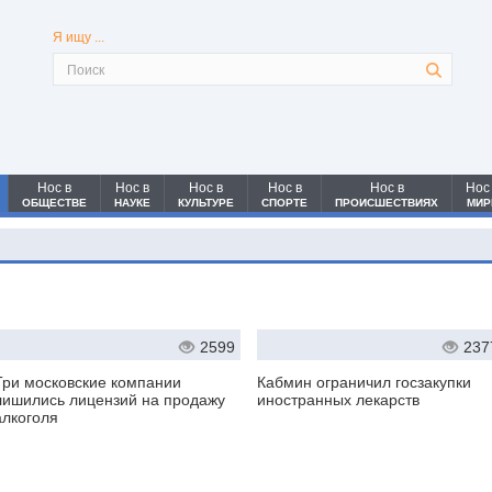
Я ищу ...
Нос в
Нос в
Нос в
Нос в
Нос в
Нос
ОБЩЕСТВЕ
НАУКЕ
КУЛЬТУРЕ
СПОРТЕ
ПРОИСШЕСТВИЯХ
МИР
2599
237
Три московские компании
Кабмин ограничил госзакупки
лишились лицензий на продажу
иностранных лекарств
алкоголя