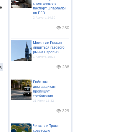
спрятанные в
е
паспорт шпаргалки
на ЕГЭ
2 Августа 14:19
250
Может ли Россия
лишиться газового
рынка Европы?
1 Августа 16:23
288
8
Роботам-
доставщикам
пропишут
требования
31 Июля 18:32
329
Читал ли Трамп
советскую