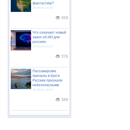
фантастику?
30 Июля 12:20
359
Что означает новый
закон об ИИ для
россиян
29 Июля 15:27
376
Пассажирские
причалы в бухте
Русская признали
небезопасными
28 Июля 18:43
389