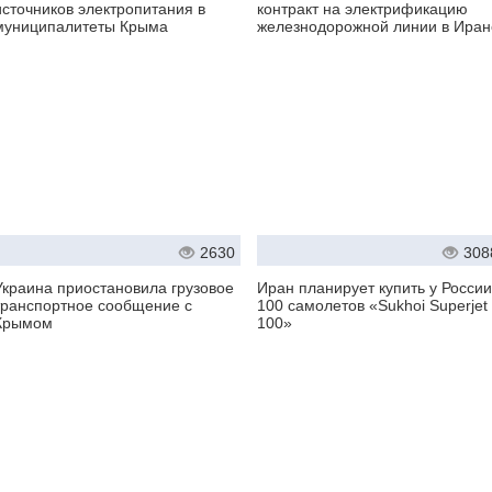
источников электропитания в
контракт на электрификацию
муниципалитеты Крыма
железнодорожной линии в Иран
2630
308
Украина приостановила грузовое
Иран планирует купить у России
транспортное сообщение с
100 самолетов «Sukhoi Superjet
Крымом
100»