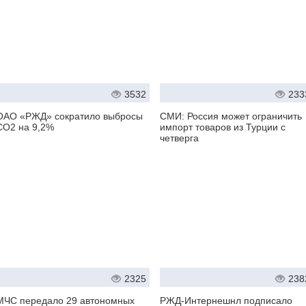
3532
233
ОАО «РЖД» сократило выбросы
СМИ: Россия может ограничить
СО2 на 9,2%
импорт товаров из Турции с
четверга
2325
238
МЧС передало 29 автономных
РЖД-Интернешнл подписало