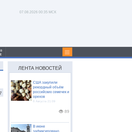
07.08.2026
00:35 МСК
 в
Е
ЛЕНТА НОВОСТЕЙ
США закупили
рекордный объём
российских семечек и
7
орехов
6 Августа 21:09
89
В июне
зафиксировано