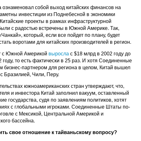
ка ознаменовал собой выход китайских финансов на
аметны инвестиции из Поднебесной в экономики
 Китайские проекты в рамках инфраструктурной
были с радостью встречены в Южной Америке. Так,
Чанкай», который, если все пойдет по плану, будет
стать воротами для китайских производителей в регион.
Р с Южной Америкой
выросла
с $18 млрд в 2002 году до
 году, то есть фактически в 25 раз. И хотя Соединенные
 бизнес-партнером для региона в целом, Китай вышел
 с Бразилией, Чили, Перу.
ельствах южноамериканских стран утверждают, что,
теля и инвестора Китай заполнил вакуум, оставленный
е государства, судя по заявлениям политиков, хотят
ниях с глобальными игроками. Соединенные Штаты по-
говле с Мексикой, Центральной Америкой и
кого бассейна.
ить свое отношение к тайваньскому вопросу?