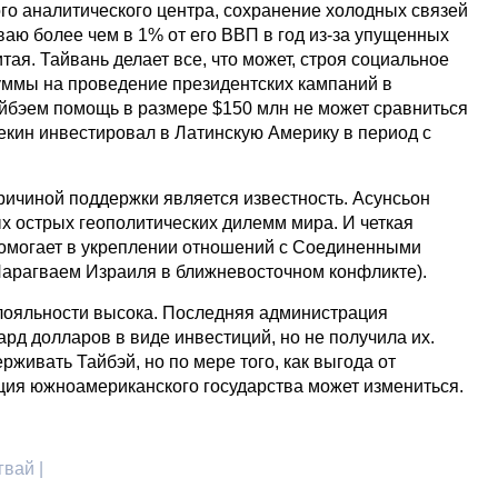
го аналитического центра, сохранение холодных связей
аю более чем в 1% от его ВВП в год из-за упущенных
тая. Тайвань делает все, что может, строя социальное
уммы на проведение президентских кампаний в
йбэем помощь в размере $150 млн не может сравниться
Пекин инвестировал в Латинскую Америку в период с
ричиной поддержки является известность. Асунсьон
ых острых геополитических дилемм мира. И четкая
помогает в укреплении отношений с Соединенными
арагваем Израиля в ближневосточном конфликте).
лояльности высока. Последняя администрация
рд долларов в виде инвестиций, но не получила их.
живать Тайбэй, но по мере того, как выгода от
иция южноамериканского государства может измениться.
гвай |