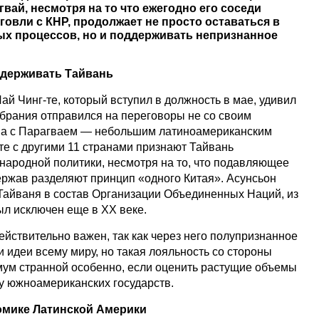
гвай, несмотря на то что ежегодно его соседи
овли с КНР, продолжает не просто оставаться в
ых процессов, но и поддерживать непризнанное
ддерживать Тайвань
й Чинг-те, который вступил в должность в мае, удивил
избрания отправился на переговоры не со своим
а с Парагваем — небольшим латиноамериканским
сте с другими 11 странами признают Тайвань
ародной политики, несмотря на то, что подавляющее
ржав разделяют принцип «одного Китая». Асунсьон
Тайваня в состав Организации Объединенных Наций, из
ыл исключен еще в XX веке.
ействительно важен, так как через него полупризнанное
и идеи всему миру, но такая лояльность со стороны
мум странной особенно, если оценить растущие объемы
у южноамериканских государств.
омике Латинской Америки