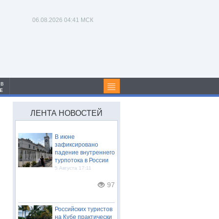
06.08.2026
04:41 МСК
 в
Е
ЛЕНТА НОВОСТЕЙ
В июне
зафиксировано
падение внутреннего
турпотока в России
5 Августа 17:11
97
Российских туристов
на Кубе практически