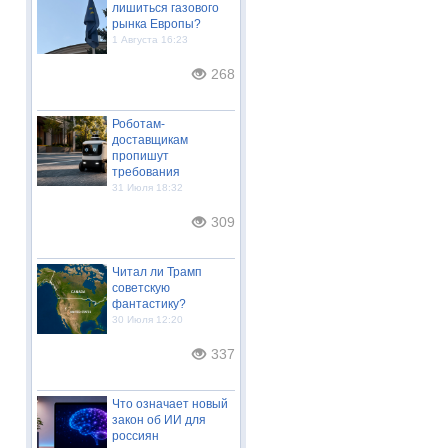
лишиться газового
рынка Европы?
1 Августа 16:23
268
Роботам-
доставщикам
пропишут
требования
31 Июля 18:32
309
Читал ли Трамп
советскую
фантастику?
30 Июля 12:20
337
Что означает новый
закон об ИИ для
россиян