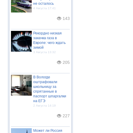
не осталось
4 Августа 17:41
143
Рекордно низкая
закачка газа в
Европе: чего ждать
зимой
3 Августа 13:32
205
В Вологде
оштрафовали
школьницу за
спрятанные в
паспорт шпаргалки
на ЕГЭ
2 Августа 14:19
227
Может ли Россия