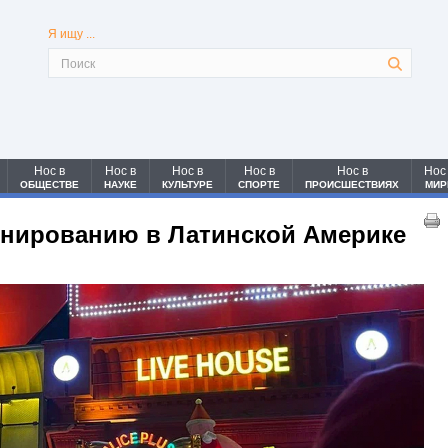
Я ищу ...
Нос в
Нос в
Нос в
Нос в
Нос в
Нос
ОБЩЕСТВЕ
НАУКЕ
КУЛЬТУРЕ
СПОРТЕ
ПРОИСШЕСТВИЯХ
МИР
нированию в Латинской Америке