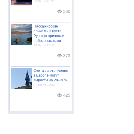
29 Июля 15:27
360
Пассажирские
причалы в бухте
Русская признали
небезопасными
28 Июля 18:43
373
Счета за отопление
в Европе могут
вырасти на 20–30%
27 Июля 21:50
425