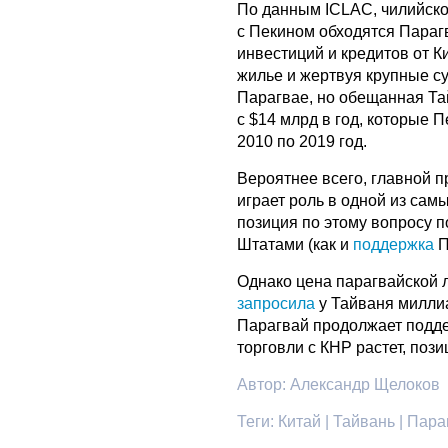
По данным ICLAC, чилийско
с Пекином обходятся Парагв
инвестиций и кредитов от Ки
жилье и жертвуя крупные с
Парагвае, но обещанная Та
с $14 млрд в год, которые 
2010 по 2019 год.
Вероятнее всего, главной п
играет роль в одной из сам
позиция по этому вопросу 
Штатами (как и
поддержка
П
Однако цена парагвайской 
запросила
у Тайваня миллиа
Парагвай продолжает поддер
торговли с КНР растет, поз
Автор:
Александр Щелоков
Теги:
Китай | Тайвань | Пара