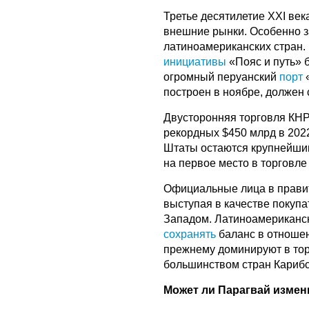
Третье десятилетие XXI ве
внешние рынки. Особенно з
латиноамериканских стран.
инициативы
«Пояс и путь» 
огромный перуанский
порт
«
построен в ноябре, должен 
Двусторонняя торговля КН
рекордных $450 млрд в 2022
Штаты остаются крупнейшим
на первое место в торговле
Официальные лица в правит
выступая в качестве покупа
Западом. Латиноамерикански
сохранять
баланс в отноше
прежнему доминируют в тор
большинством стран Карибс
Может ли Парагвай измен