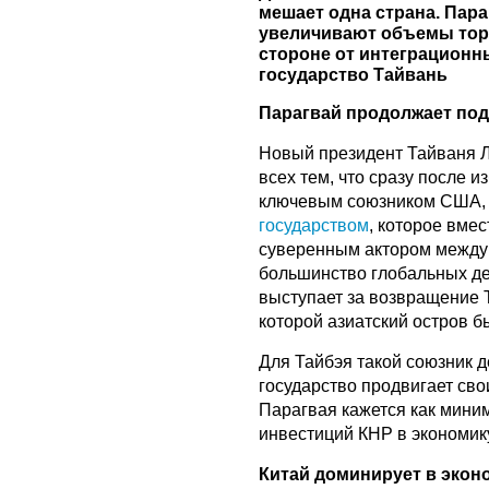
мешает одна страна. Пара
увеличивают объемы торг
стороне от интеграционн
государство Тайвань
Парагвай продолжает по
Новый президент Тайваня Ла
всех тем, что сразу после 
ключевым союзником США, 
государством
, которое вме
суверенным актором междун
большинство глобальных де
выступает за возвращение 
которой азиатский остров б
Для Тайбэя такой союзник д
государство продвигает сво
Парагвая кажется как мини
инвестиций КНР в экономик
Китай доминирует в экон