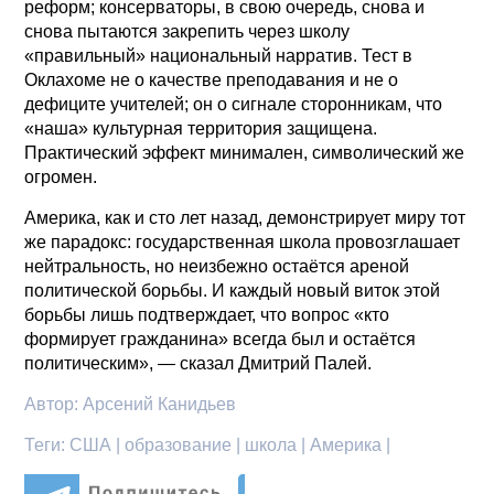
реформ; консерваторы, в свою очередь, снова и
снова пытаются закрепить через школу
«правильный» национальный нарратив. Тест в
Оклахоме не о качестве преподавания и не о
дефиците учителей; он о сигнале сторонникам, что
«наша» культурная территория защищена.
Практический эффект минимален, символический же
огромен.
Америка, как и сто лет назад, демонстрирует миру тот
же парадокс: государственная школа провозглашает
нейтральность, но неизбежно остаётся ареной
политической борьбы. И каждый новый виток этой
борьбы лишь подтверждает, что вопрос «кто
формирует гражданина» всегда был и остаётся
политическим», — сказал Дмитрий Палей.
Автор:
Арсений Канидьев
Теги:
США | образование | школа | Америка |