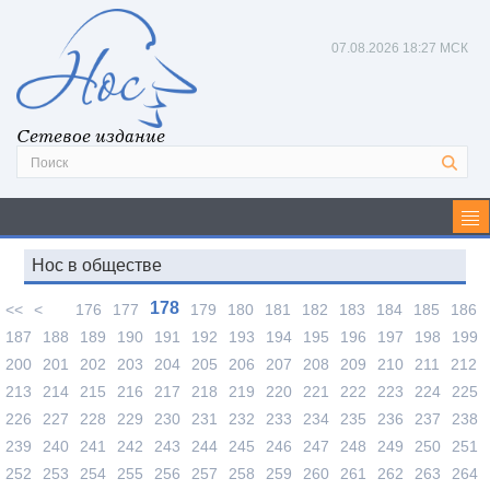
07.08.2026
18:27 МСК
Сетевое издание
Нос в обществе
178
<<
<
176
177
179
180
181
182
183
184
185
186
187
188
189
190
191
192
193
194
195
196
197
198
199
200
201
202
203
204
205
206
207
208
209
210
211
212
213
214
215
216
217
218
219
220
221
222
223
224
225
226
227
228
229
230
231
232
233
234
235
236
237
238
239
240
241
242
243
244
245
246
247
248
249
250
251
252
253
254
255
256
257
258
259
260
261
262
263
264