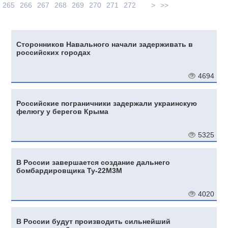
265
266
267
268
269
270
271
272
>
>>
Сторонников Навального начали задерживать в
российских городах
4694
Российские пограничники задержали украинскую
фелюгу у берегов Крыма
5325
В России завершается создание дальнего
бомбардировщика Ту-22М3М
4020
В России будут производить сильнейший