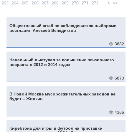
263
264
265
266
267
268
269
270
271
272
>
>>
Общественный штаб по наблюдению за выборами
возглавил Алексей Венедиктов
3882
Навальный выступал за повышение пенсионного
возраста в 2012 и 2014 годах
6870
В Новой Москве мусоросжигательных заводов не
будет – Жидкин
4366
Киребзона для игры в футбол на приставке