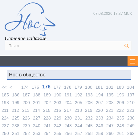
07.08.2026
18:37 МСК
Сетевое издание
Нос в обществе
176
<<
<
174
175
177
178
179
180
181
182
183
184
185
186
187
188
189
190
191
192
193
194
195
196
197
198
199
200
201
202
203
204
205
206
207
208
209
210
211
212
213
214
215
216
217
218
219
220
221
222
223
224
225
226
227
228
229
230
231
232
233
234
235
236
237
238
239
240
241
242
243
244
245
246
247
248
249
250
251
252
253
254
255
256
257
258
259
260
261
262