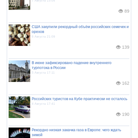
7 Августа 15:04
89
США закупили рекордный объём российских семечек и
орехов
6 Августа 21:09
139
В июне зафиксировано падение внутреннего
турпотока в России
5 Августа 17:11
162
Российских туристов на Кубе практически не осталось
4 Августа 17:41
190
Рекордно низкая закачка газа в Европе: чего ждать
зимой