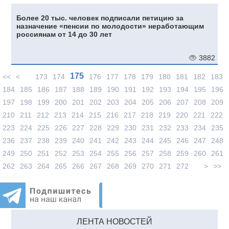
Более 20 тыс. человек подписали петицию за
назначение «пенсии по молодости» неработающим
россиянам от 14 до 30 лет
3882
175
<<
<
173
174
176
177
178
179
180
181
182
183
184
185
186
187
188
189
190
191
192
193
194
195
196
197
198
199
200
201
202
203
204
205
206
207
208
209
210
211
212
213
214
215
216
217
218
219
220
221
222
223
224
225
226
227
228
229
230
231
232
233
234
235
236
237
238
239
240
241
242
243
244
245
246
247
248
249
250
251
252
253
254
255
256
257
258
259
260
261
262
263
264
265
266
267
268
269
270
271
272
>
>>
ЛЕНТА НОВОСТЕЙ