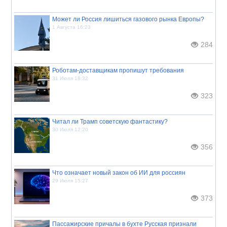
Может ли Россия лишиться газового рынка Европы?
1 Августа 16:23
284
Роботам-доставщикам пропишут требования
31 Июля 18:32
323
Читал ли Трамп советскую фантастику?
30 Июля 12:20
356
Что означает новый закон об ИИ для россиян
29 Июля 15:27
373
Пассажирские причалы в бухте Русская признали