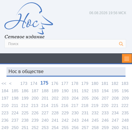
06.08.2026
19:56 МСК
Сетевое издание
Нос в обществе
175
<<
<
173
174
176
177
178
179
180
181
182
183
184
185
186
187
188
189
190
191
192
193
194
195
196
197
198
199
200
201
202
203
204
205
206
207
208
209
210
211
212
213
214
215
216
217
218
219
220
221
222
223
224
225
226
227
228
229
230
231
232
233
234
235
236
237
238
239
240
241
242
243
244
245
246
247
248
249
250
251
252
253
254
255
256
257
258
259
260
261