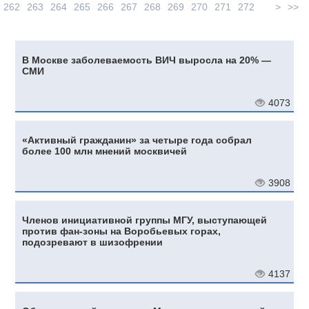
262
263
264
265
266
267
268
269
270
271
272
>
>>
В Москве заболеваемость ВИЧ выросла на 20% —
СМИ
4073
«Активный гражданин» за четыре года собрал
более 100 млн мнений москвичей
3908
Членов инициативной группы МГУ, выступающей
против фан-зоны на Воробьевых горах,
подозревают в шизофрении
4137