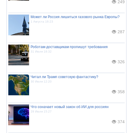
249
Может ли Россия лишиться газового рынка Европы?
1 Августа 16:23
287
Роботам-доставщикам пропишут требования
31 Июля 18:32
326
Читал ли Трамп советскую фантастику?
30 Июля 12:20
358
Что означает новый закон об ИИ для россиян
29 Июля 15:27
374