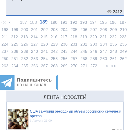
2412
189
<<
<
187
188
190
191
192
193
194
195
196
197
198
199
200
201
202
203
204
205
206
207
208
209
210
211
212
213
214
215
216
217
218
219
220
221
222
223
224
225
226
227
228
229
230
231
232
233
234
235
236
237
238
239
240
241
242
243
244
245
246
247
248
249
250
251
252
253
254
255
256
257
258
259
260
261
262
263
264
265
266
267
268
269
270
271
272
>
>>
ЛЕНТА НОВОСТЕЙ
США закупили рекордный объём российских семечек и
орехов
6 Августа 21:09