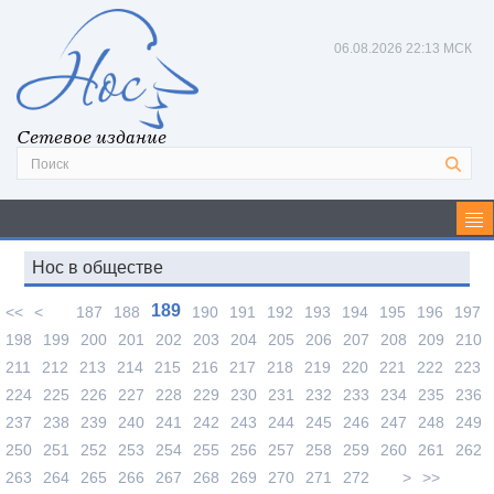
06.08.2026
22:13 МСК
Сетевое издание
Нос в обществе
189
<<
<
187
188
190
191
192
193
194
195
196
197
198
199
200
201
202
203
204
205
206
207
208
209
210
211
212
213
214
215
216
217
218
219
220
221
222
223
224
225
226
227
228
229
230
231
232
233
234
235
236
237
238
239
240
241
242
243
244
245
246
247
248
249
250
251
252
253
254
255
256
257
258
259
260
261
262
263
264
265
266
267
268
269
270
271
272
>
>>