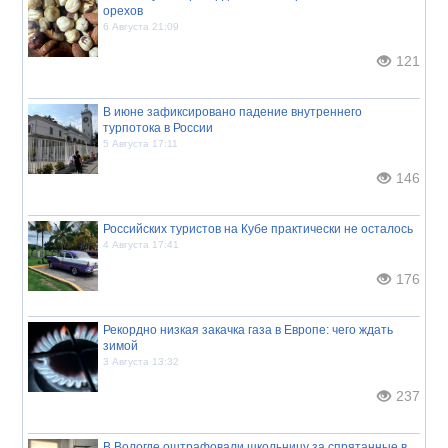
орехов
6 Августа 21:09
121
В июне зафиксировано падение внутреннего
турпотока в России
5 Августа 17:11
146
Российских туристов на Кубе практически не осталось
4 Августа 17:41
176
Рекордно низкая закачка газа в Европе: чего ждать
зимой
3 Августа 13:32
237
В Вологде оштрафовали школьницу за спрятанные в