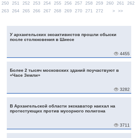
250
251
252
253
254
255
256
257
258
259
260
261
262
263
264
265
266
267
268
269
270
271
272
>
>>
У архангельских экоактивистов прошли обыски
после столкновения в Шиесе
4455
Более 2 тысяч московских зданий поучаствуют в
«Часе Земли»
3282
В Архангельской области экскаватор наехал на
протестующих против мусорного полигона
3711