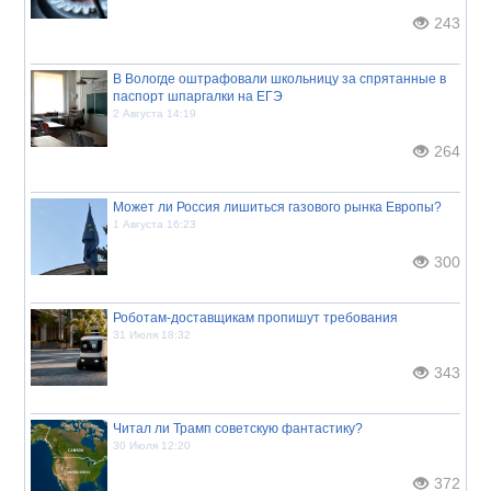
243
В Вологде оштрафовали школьницу за спрятанные в
паспорт шпаргалки на ЕГЭ
2 Августа 14:19
264
Может ли Россия лишиться газового рынка Европы?
1 Августа 16:23
300
Роботам-доставщикам пропишут требования
31 Июля 18:32
343
Читал ли Трамп советскую фантастику?
30 Июля 12:20
372