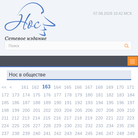
07.08.2026
10:42 МСК
Сетевое издание
Нос в обществе
163
<<
<
161
162
164
165
166
167
168
169
170
171
172
173
174
175
176
177
178
179
180
181
182
183
184
185
186
187
188
189
190
191
192
193
194
195
196
197
198
199
200
201
202
203
204
205
206
207
208
209
210
211
212
213
214
215
216
217
218
219
220
221
222
223
224
225
226
227
228
229
230
231
232
233
234
235
236
237
238
239
240
241
242
243
244
245
246
247
248
249