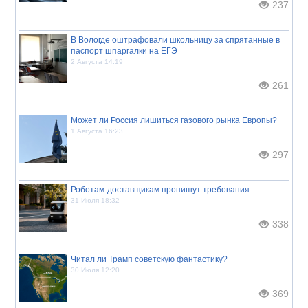
237
В Вологде оштрафовали школьницу за спрятанные в
паспорт шпаргалки на ЕГЭ
2 Августа 14:19
261
Может ли Россия лишиться газового рынка Европы?
1 Августа 16:23
297
Роботам-доставщикам пропишут требования
31 Июля 18:32
338
Читал ли Трамп советскую фантастику?
30 Июля 12:20
369