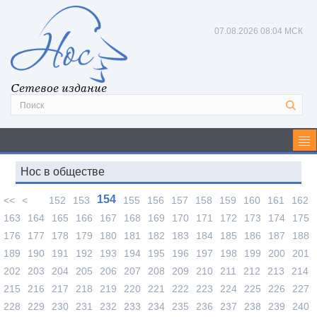
07.08.2026
08:04 МСК
Сетевое издание
Нос в обществе
154
<<
<
152
153
155
156
157
158
159
160
161
162
163
164
165
166
167
168
169
170
171
172
173
174
175
176
177
178
179
180
181
182
183
184
185
186
187
188
189
190
191
192
193
194
195
196
197
198
199
200
201
202
203
204
205
206
207
208
209
210
211
212
213
214
215
216
217
218
219
220
221
222
223
224
225
226
227
228
229
230
231
232
233
234
235
236
237
238
239
240