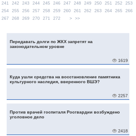
241
242
243
244
245
246
247
248
249
250
251
252
253
254
255
256
257
258
259
260
261
262
263
264
265
266
267
268
269
270
271
272
>
>>
Передавать долги по ЖКХ запретят на
законодательном уровне
1619
Куда ушли средства на восстановление памятника
культурного наследия, вверенного ВШЭ?
2257
Против врачей госпиталя Росгвардии возбуждено
уголовное дело
2418