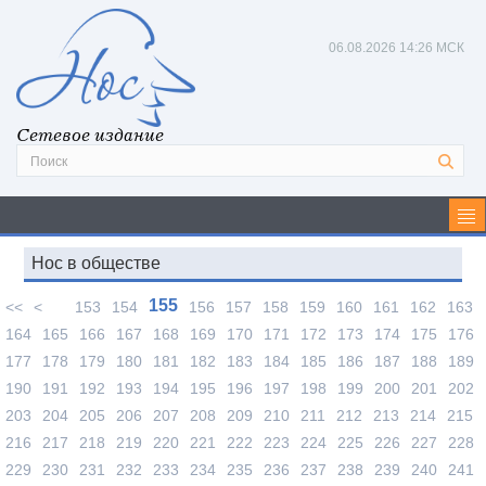
06.08.2026
14:26 МСК
Сетевое издание
Нос в обществе
155
<<
<
153
154
156
157
158
159
160
161
162
163
164
165
166
167
168
169
170
171
172
173
174
175
176
177
178
179
180
181
182
183
184
185
186
187
188
189
190
191
192
193
194
195
196
197
198
199
200
201
202
203
204
205
206
207
208
209
210
211
212
213
214
215
216
217
218
219
220
221
222
223
224
225
226
227
228
229
230
231
232
233
234
235
236
237
238
239
240
241