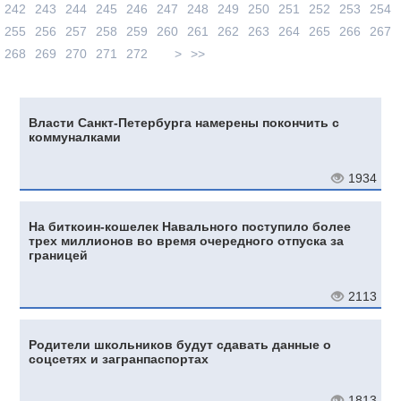
242
243
244
245
246
247
248
249
250
251
252
253
254
255
256
257
258
259
260
261
262
263
264
265
266
267
268
269
270
271
272
>
>>
Власти Санкт-Петербурга намерены покончить с
коммуналками
1934
На биткоин-кошелек Навального поступило более
трех миллионов во время очередного отпуска за
границей
2113
Родители школьников будут сдавать данные о
соцсетях и загранпаспортах
1813