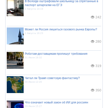
В Вологде оштрафовали школьницу за спрятанные в
паспорт шпаргалки на ЕГЭ
2 Августа 14:19
242
Может ли Россия лишиться газового рынка Европы?
1 Августа 16:23
280
Роботам-доставщикам пропишут требования
31 Июля 18:32
319
Читал ли Трамп советскую фантастику?
30 Июля 12:20
350
Что означает новый закон об ИИ для россиян
29 Июля 15:27