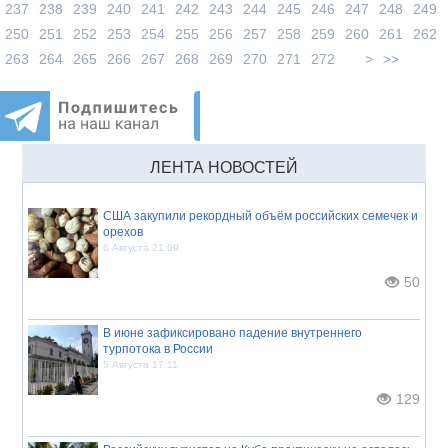
237
238
239
240
241
242
243
244
245
246
247
248
249
250
251
252
253
254
255
256
257
258
259
260
261
262
263
264
265
266
267
268
269
270
271
272
>
>>
ЛЕНТА НОВОСТЕЙ
США закупили рекордный объём российских семечек и
орехов
6 Августа 21:09
50
В июне зафиксировано падение внутреннего
турпотока в России
5 Августа 17:11
129