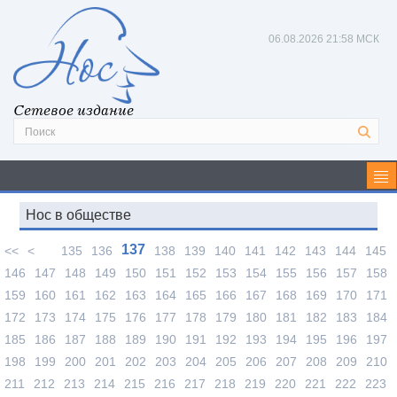
06.08.2026
21:58 МСК
Сетевое издание
Нос в обществе
137
<<
<
135
136
138
139
140
141
142
143
144
145
146
147
148
149
150
151
152
153
154
155
156
157
158
159
160
161
162
163
164
165
166
167
168
169
170
171
172
173
174
175
176
177
178
179
180
181
182
183
184
185
186
187
188
189
190
191
192
193
194
195
196
197
198
199
200
201
202
203
204
205
206
207
208
209
210
211
212
213
214
215
216
217
218
219
220
221
222
223