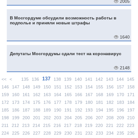
2005
В Мосгордуме обсудили возможность работы в
подполье и приняли новые штрафы
1640
Депутаты Мосгордумы сдали тест на коронавирус
2148
137
<<
<
135
136
138
139
140
141
142
143
144
145
146
147
148
149
150
151
152
153
154
155
156
157
158
159
160
161
162
163
164
165
166
167
168
169
170
171
172
173
174
175
176
177
178
179
180
181
182
183
184
185
186
187
188
189
190
191
192
193
194
195
196
197
198
199
200
201
202
203
204
205
206
207
208
209
210
211
212
213
214
215
216
217
218
219
220
221
222
223
224
225
226
227
228
229
230
231
232
233
234
235
236