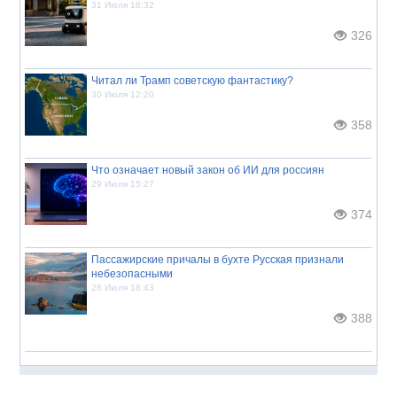
31 Июля 18:32
326
Читал ли Трамп советскую фантастику?
30 Июля 12:20
358
Что означает новый закон об ИИ для россиян
29 Июля 15:27
374
Пассажирские причалы в бухте Русская признали
небезопасными
28 Июля 18:43
388