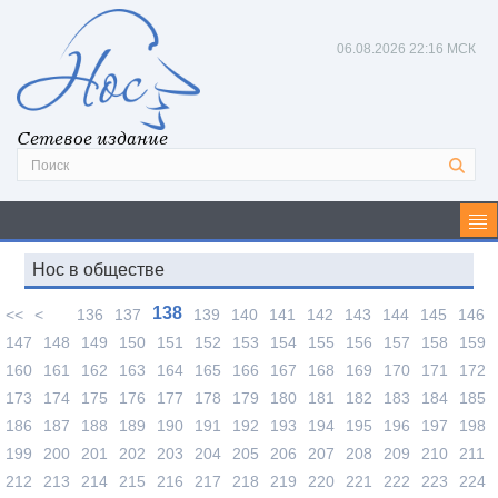
06.08.2026
22:16 МСК
Сетевое издание
Нос в обществе
138
<<
<
136
137
139
140
141
142
143
144
145
146
147
148
149
150
151
152
153
154
155
156
157
158
159
160
161
162
163
164
165
166
167
168
169
170
171
172
173
174
175
176
177
178
179
180
181
182
183
184
185
186
187
188
189
190
191
192
193
194
195
196
197
198
199
200
201
202
203
204
205
206
207
208
209
210
211
212
213
214
215
216
217
218
219
220
221
222
223
224