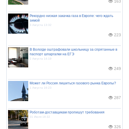
163
Рекордно низкая закачка газа в Европе: чего ждать
зимой
3 Августа 13:32
223
В Вологде оштрафовали школьницу за спрятанные в
паспорт шпаргалки на ЕГЭ
2 Августа 14:19
249
Может ли Россия лишиться газового рынка Европы?
1 Августа 16:23
287
Роботам-доставщикам пропишут требования
31 Июля 18:32
326