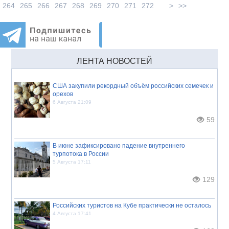
264
265
266
267
268
269
270
271
272
>
>>
ЛЕНТА НОВОСТЕЙ
США закупили рекордный объём российских семечек и
орехов
6 Августа 21:09
59
В июне зафиксировано падение внутреннего
турпотока в России
5 Августа 17:11
129
Российских туристов на Кубе практически не осталось
4 Августа 17:41