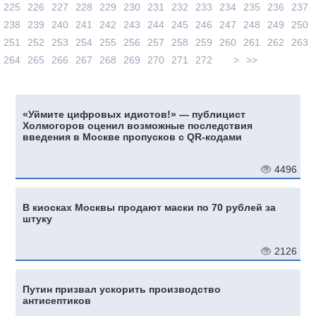
225
226
227
228
229
230
231
232
233
234
235
236
237
238
239
240
241
242
243
244
245
246
247
248
249
250
251
252
253
254
255
256
257
258
259
260
261
262
263
264
265
266
267
268
269
270
271
272
>
>>
«Уймите цифровых идиотов!» — публицист
Холмогоров оценил возможные последствия
введения в Москве пропусков с QR-кодами
4496
В киосках Москвы продают маски по 70 рублей за
штуку
2126
Путин призвал ускорить производство
антисептиков