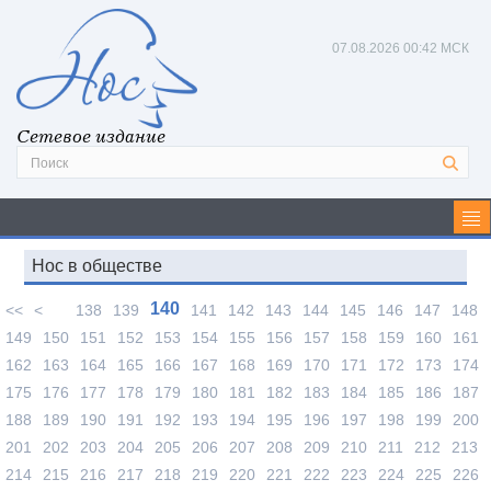
07.08.2026
00:42 МСК
Сетевое издание
Нос в обществе
140
<<
<
138
139
141
142
143
144
145
146
147
148
149
150
151
152
153
154
155
156
157
158
159
160
161
162
163
164
165
166
167
168
169
170
171
172
173
174
175
176
177
178
179
180
181
182
183
184
185
186
187
188
189
190
191
192
193
194
195
196
197
198
199
200
201
202
203
204
205
206
207
208
209
210
211
212
213
214
215
216
217
218
219
220
221
222
223
224
225
226