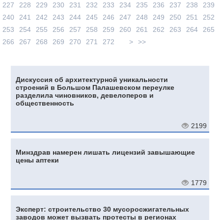
227
228
229
230
231
232
233
234
235
236
237
238
239
240
241
242
243
244
245
246
247
248
249
250
251
252
253
254
255
256
257
258
259
260
261
262
263
264
265
266
267
268
269
270
271
272
>
>>
Дискуссия об архитектурной уникальности
строений в Большом Палашевском переулке
разделила чиновников, девелоперов и
общественность
2199
Минздрав намерен лишать лицензий завышающие
цены аптеки
1779
Эксперт: строительство 30 мусоросжигательных
заводов может вызвать протесты в регионах