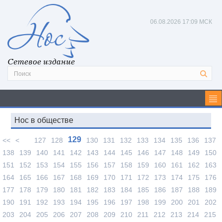
06.08.2026
17:09 МСК
Сетевое издание
Нос в обществе
129
<<
<
127
128
130
131
132
133
134
135
136
137
138
139
140
141
142
143
144
145
146
147
148
149
150
151
152
153
154
155
156
157
158
159
160
161
162
163
164
165
166
167
168
169
170
171
172
173
174
175
176
177
178
179
180
181
182
183
184
185
186
187
188
189
190
191
192
193
194
195
196
197
198
199
200
201
202
203
204
205
206
207
208
209
210
211
212
213
214
215