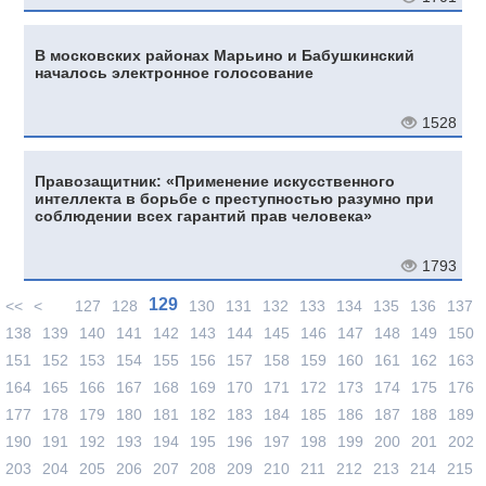
В московских районах Марьино и Бабушкинский
началось электронное голосование
1528
Правозащитник: «Применение искусственного
интеллекта в борьбе с преступностью разумно при
соблюдении всех гарантий прав человека»
1793
129
<<
<
127
128
130
131
132
133
134
135
136
137
138
139
140
141
142
143
144
145
146
147
148
149
150
151
152
153
154
155
156
157
158
159
160
161
162
163
164
165
166
167
168
169
170
171
172
173
174
175
176
177
178
179
180
181
182
183
184
185
186
187
188
189
190
191
192
193
194
195
196
197
198
199
200
201
202
203
204
205
206
207
208
209
210
211
212
213
214
215