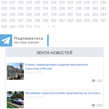
216
217
218
219
220
221
222
223
224
225
226
227
228
229
230
231
232
233
234
235
236
237
238
239
240
241
242
243
244
245
246
247
248
249
250
251
252
253
254
255
256
257
258
259
260
261
262
263
264
265
266
267
268
269
270
271
272
>
>>
ЛЕНТА НОВОСТЕЙ
В июне зафиксировано падение внутреннего
турпотока в России
5 Августа 17:11
125
Российских туристов на Кубе практически не осталось
4 Августа 17:41
159