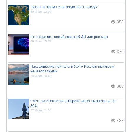
Читал ли Трамп советскую фантастику?
30 Июля 12:20
353
Что означает новый закон об ИИ для россиян
29 Июля 15:27
372
Пассажирские причалы в бухте Русская признали
небезопасными
28 Июля 18:43
386
Счета за отопление в Европе могут вырасти на 20–
30%
27 Июля 21:50
438