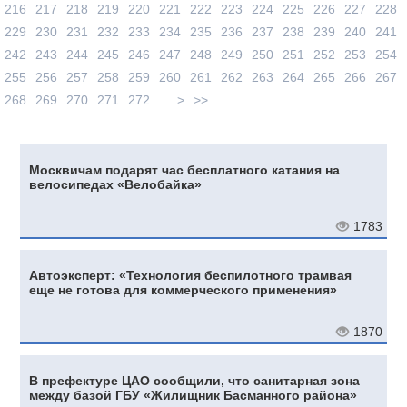
216
217
218
219
220
221
222
223
224
225
226
227
228
229
230
231
232
233
234
235
236
237
238
239
240
241
242
243
244
245
246
247
248
249
250
251
252
253
254
255
256
257
258
259
260
261
262
263
264
265
266
267
268
269
270
271
272
>
>>
Москвичам подарят час бесплатного катания на
велосипедах «Велобайка»
1783
Автоэксперт: «Технология беспилотного трамвая
еще не готова для коммерческого применения»
1870
В префектуре ЦАО сообщили, что санитарная зона
между базой ГБУ «Жилищник Басманного района»