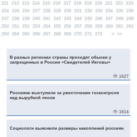
211
212
213
214
215
216
217
218
219
220
221
222
223
224
225
226
227
228
229
230
231
232
233
234
235
236
237
238
239
240
241
242
243
244
245
246
247
248
249
250
251
252
253
254
255
256
257
258
259
260
261
262
263
264
265
266
267
268
269
270
271
272
>
>>
В разных регионах страны проходят обыски у
запрещенных в России «Свидетелей Иеговы»
1627
Россияне выступили за ужесточение госконтроля
над вырубкой лесов
1614
Социологи выяснили размеры накоплений россиян