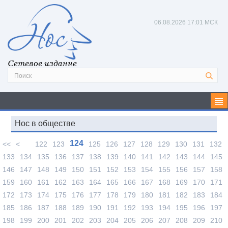
06.08.2026
17:01 МСК
Сетевое издание
Нос в обществе
124
<<
<
122
123
125
126
127
128
129
130
131
132
133
134
135
136
137
138
139
140
141
142
143
144
145
146
147
148
149
150
151
152
153
154
155
156
157
158
159
160
161
162
163
164
165
166
167
168
169
170
171
172
173
174
175
176
177
178
179
180
181
182
183
184
185
186
187
188
189
190
191
192
193
194
195
196
197
198
199
200
201
202
203
204
205
206
207
208
209
210