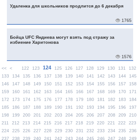
Удаленка для школьников продлится до 6 декабря
1765
Бойца UFC Яндиева могут взять под стражу за
избиение Харитонова
1576
124
<<
<
122
123
125
126
127
128
129
130
131
132
133
134
135
136
137
138
139
140
141
142
143
144
145
146
147
148
149
150
151
152
153
154
155
156
157
158
159
160
161
162
163
164
165
166
167
168
169
170
171
172
173
174
175
176
177
178
179
180
181
182
183
184
185
186
187
188
189
190
191
192
193
194
195
196
197
198
199
200
201
202
203
204
205
206
207
208
209
210
211
212
213
214
215
216
217
218
219
220
221
222
223
224
225
226
227
228
229
230
231
232
233
234
235
236
237
238
239
240
241
242
243
244
245
246
247
248
249