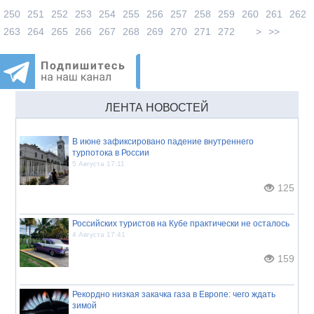
250
251
252
253
254
255
256
257
258
259
260
261
262
263
264
265
266
267
268
269
270
271
272
>
>>
ЛЕНТА НОВОСТЕЙ
В июне зафиксировано падение внутреннего
турпотока в России
5 Августа 17:11
125
Российских туристов на Кубе практически не осталось
4 Августа 17:41
159
Рекордно низкая закачка газа в Европе: чего ждать
зимой