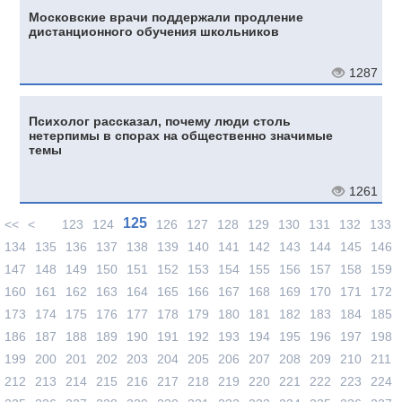
Московские врачи поддержали продление
дистанционного обучения школьников
1287
Психолог рассказал, почему люди столь
нетерпимы в спорах на общественно значимые
темы
1261
125
<<
<
123
124
126
127
128
129
130
131
132
133
134
135
136
137
138
139
140
141
142
143
144
145
146
147
148
149
150
151
152
153
154
155
156
157
158
159
160
161
162
163
164
165
166
167
168
169
170
171
172
173
174
175
176
177
178
179
180
181
182
183
184
185
186
187
188
189
190
191
192
193
194
195
196
197
198
199
200
201
202
203
204
205
206
207
208
209
210
211
212
213
214
215
216
217
218
219
220
221
222
223
224