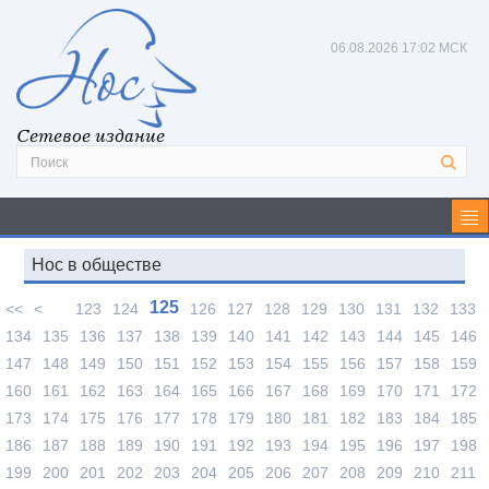
06.08.2026
17:02 МСК
Сетевое издание
Нос в обществе
125
<<
<
123
124
126
127
128
129
130
131
132
133
134
135
136
137
138
139
140
141
142
143
144
145
146
147
148
149
150
151
152
153
154
155
156
157
158
159
160
161
162
163
164
165
166
167
168
169
170
171
172
173
174
175
176
177
178
179
180
181
182
183
184
185
186
187
188
189
190
191
192
193
194
195
196
197
198
199
200
201
202
203
204
205
206
207
208
209
210
211