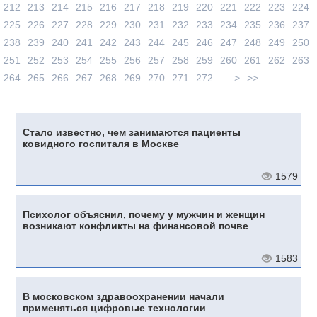
212
213
214
215
216
217
218
219
220
221
222
223
224
225
226
227
228
229
230
231
232
233
234
235
236
237
238
239
240
241
242
243
244
245
246
247
248
249
250
251
252
253
254
255
256
257
258
259
260
261
262
263
264
265
266
267
268
269
270
271
272
>
>>
Стало известно, чем занимаются пациенты
ковидного госпиталя в Москве
1579
Психолог объяснил, почему у мужчин и женщин
возникают конфликты на финансовой почве
1583
В московском здравоохранении начали
применяться цифровые технологии