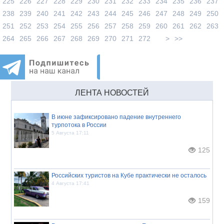
225
226
227
228
229
230
231
232
233
234
235
236
237
238
239
240
241
242
243
244
245
246
247
248
249
250
251
252
253
254
255
256
257
258
259
260
261
262
263
264
265
266
267
268
269
270
271
272
>
>>
ЛЕНТА НОВОСТЕЙ
В июне зафиксировано падение внутреннего
турпотока в России
5 Августа 17:11
125
Российских туристов на Кубе практически не осталось
4 Августа 17:41
159