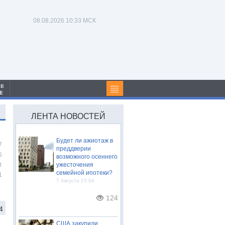
08.08.2026
10:33 МСК
 в
Е
ЛЕНТА НОВОСТЕЙ
Будет ли ажиотаж в
7
преддверии
5
возможного осеннего
3
ужесточения
семейной ипотеки?
1
7 Августа 15:04
124
4
США закупили