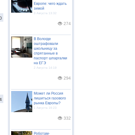
Европе: чего ждать
зимой
3 Августа 13:32
0
274
В Вологде
оштрафовали
школьницу за
спрятанные в
паспорт шпаргалки
на ЕГЭ
2 Августа 14:19
294
Может ли Россия
лишиться газового
4
рынка Европы?
1 Августа 16:23
332
Роботам-