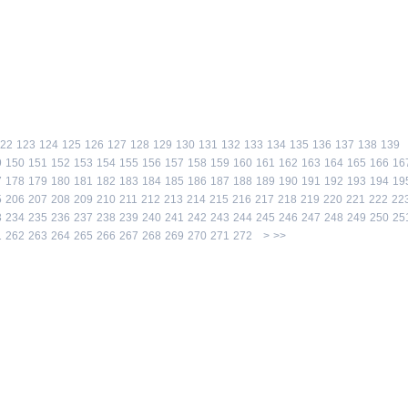
22
123
124
125
126
127
128
129
130
131
132
133
134
135
136
137
138
139
9
150
151
152
153
154
155
156
157
158
159
160
161
162
163
164
165
166
16
7
178
179
180
181
182
183
184
185
186
187
188
189
190
191
192
193
194
19
5
206
207
208
209
210
211
212
213
214
215
216
217
218
219
220
221
222
22
3
234
235
236
237
238
239
240
241
242
243
244
245
246
247
248
249
250
25
1
262
263
264
265
266
267
268
269
270
271
272
>
>>