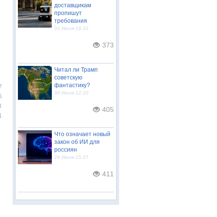
доставщикам
пропишут
требования
31 Июля 18:32
373
Читал ли Трамп
советскую
фантастику?
7
30 Июля 12:20
5
3
405
1
Что означает новый
закон об ИИ для
россиян
29 Июля 15:27
411