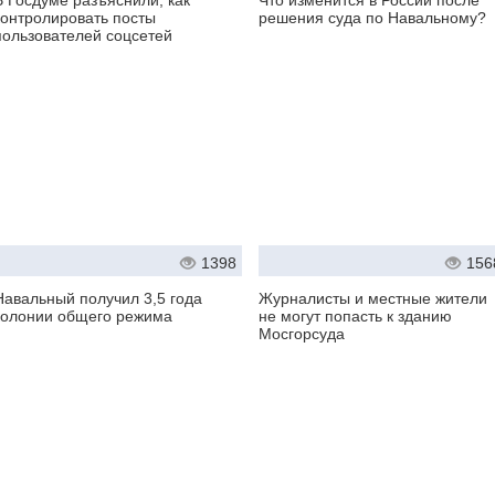
В Госдуме разъяснили, как
Что изменится в России после
контролировать посты
решения суда по Навальному?
пользователей соцсетей
1398
156
Навальный получил 3,5 года
Журналисты и местные жители
колонии общего режима
не могут попасть к зданию
Мосгорсуда