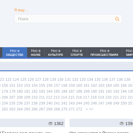
Я ищу ...
Нос в
Нос в
Нос в
Нос в
Нос в
Нос
ОБЩЕСТВЕ
НАУКЕ
КУЛЬТУРЕ
СПОРТЕ
ПРОИСШЕСТВИЯХ
МИР
22
123
124
125
126
127
128
129
130
131
132
133
134
135
136
137
138
139
9
150
151
152
153
154
155
156
157
158
159
160
161
162
163
164
165
166
16
7
178
179
180
181
182
183
184
185
186
187
188
189
190
191
192
193
194
19
5
206
207
208
209
210
211
212
213
214
215
216
217
218
219
220
221
222
22
3
234
235
236
237
238
239
240
241
242
243
244
245
246
247
248
249
250
25
1
262
263
264
265
266
267
268
269
270
271
272
>
>>
1362
139