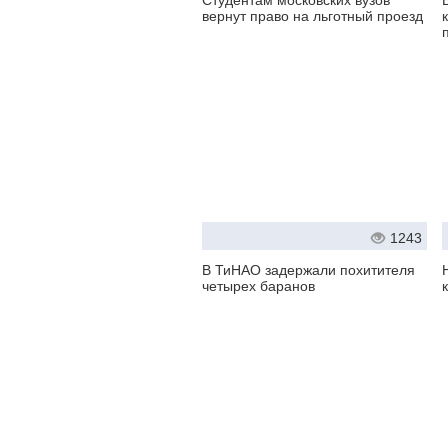
Студентам московских вузов
вернут право на льготный проезд
1243
В ТиНАО задержали похитителя
четырех баранов