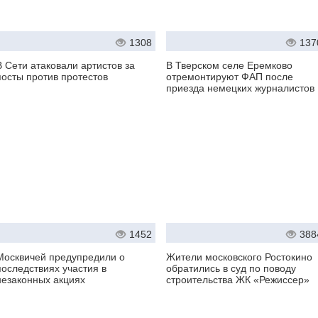
1308
137
В Сети атаковали артистов за
В Тверском селе Еремково
посты против протестов
отремонтируют ФАП после
приезда немецких журналистов
1452
388
Москвичей предупредили о
Жители московского Ростокино
последствиях участия в
обратились в суд по поводу
незаконных акциях
строительства ЖК «Режиссер»