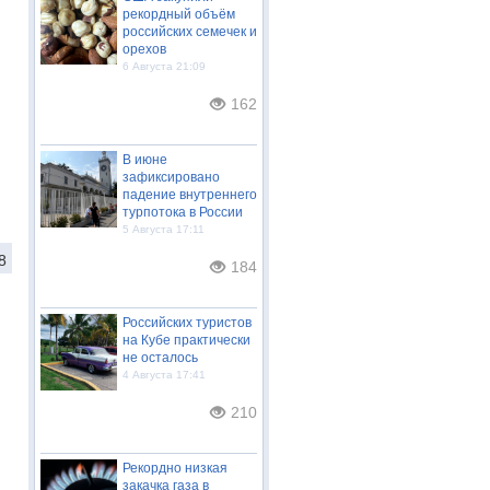
рекордный объём
российских семечек и
орехов
6 Августа 21:09
162
В июне
зафиксировано
падение внутреннего
турпотока в России
5 Августа 17:11
8
184
Российских туристов
на Кубе практически
не осталось
4 Августа 17:41
210
Рекордно низкая
закачка газа в