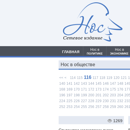
Сетевое издание
Нос в
Нос в
ГЛАВНАЯ
ПОЛИТИКЕ
ЭКОНОМИКЕ
Нос в обществе
116
<<
<
114
115
117
118
119
120
121
1
140
141
142
143
144
145
146
147
148
14
168
169
170
171
172
173
174
175
176
17
196
197
198
199
200
201
202
203
204
20
224
225
226
227
228
229
230
231
232
23
252
253
254
255
256
257
258
259
260
26
1269