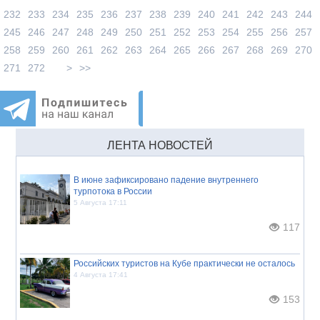
232
233
234
235
236
237
238
239
240
241
242
243
244
245
246
247
248
249
250
251
252
253
254
255
256
257
258
259
260
261
262
263
264
265
266
267
268
269
270
271
272
>
>>
ЛЕНТА НОВОСТЕЙ
В июне зафиксировано падение внутреннего
турпотока в России
5 Августа 17:11
117
Российских туристов на Кубе практически не осталось
4 Августа 17:41
153