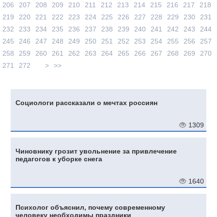
206
207
208
209
210
211
212
213
214
215
216
217
218
219
220
221
222
223
224
225
226
227
228
229
230
231
232
233
234
235
236
237
238
239
240
241
242
243
244
245
246
247
248
249
250
251
252
253
254
255
256
257
258
259
260
261
262
263
264
265
266
267
268
269
270
271
272
>
>>
Социологи рассказали о мечтах россиян
1309
Чиновнику грозит увольнение за привлечение
педагогов к уборке снега
1640
Психолог объяснил, почему современному
человеку необходимы праздники