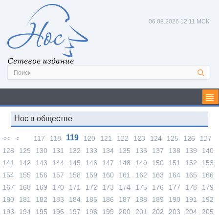
06.08.2026
12:11 МСК
Сетевое издание
Нос в обществе
119
<<
<
117
118
120
121
122
123
124
125
126
127
128
129
130
131
132
133
134
135
136
137
138
139
140
141
142
143
144
145
146
147
148
149
150
151
152
153
154
155
156
157
158
159
160
161
162
163
164
165
166
167
168
169
170
171
172
173
174
175
176
177
178
179
180
181
182
183
184
185
186
187
188
189
190
191
192
193
194
195
196
197
198
199
200
201
202
203
204
205