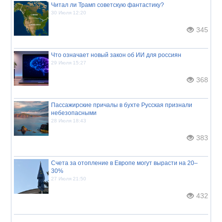
Читал ли Трамп советскую фантастику?
30 Июля 12:20
345
Что означает новый закон об ИИ для россиян
29 Июля 15:27
368
Пассажирские причалы в бухте Русская признали
небезопасными
28 Июля 18:43
383
Счета за отопление в Европе могут вырасти на 20–
30%
27 Июля 21:50
432