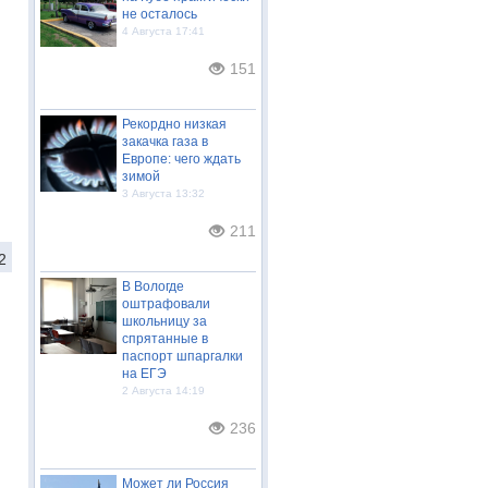
не осталось
4 Августа 17:41
151
Рекордно низкая
закачка газа в
Европе: чего ждать
зимой
3 Августа 13:32
211
2
В Вологде
оштрафовали
школьницу за
спрятанные в
паспорт шпаргалки
на ЕГЭ
2 Августа 14:19
236
Может ли Россия