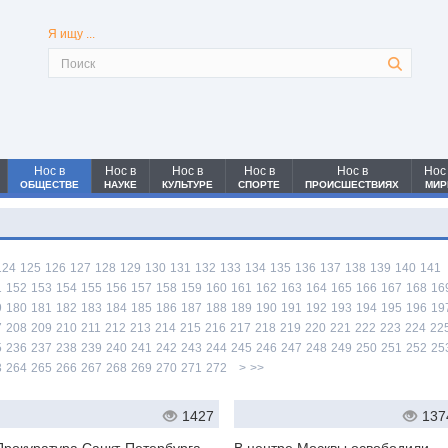
Я ищу ...
Нос в
Нос в
Нос в
Нос в
Нос в
Нос
ОБЩЕСТВЕ
НАУКЕ
КУЛЬТУРЕ
СПОРТЕ
ПРОИСШЕСТВИЯХ
МИР
124
125
126
127
128
129
130
131
132
133
134
135
136
137
138
139
140
141
1
152
153
154
155
156
157
158
159
160
161
162
163
164
165
166
167
168
16
9
180
181
182
183
184
185
186
187
188
189
190
191
192
193
194
195
196
19
7
208
209
210
211
212
213
214
215
216
217
218
219
220
221
222
223
224
22
5
236
237
238
239
240
241
242
243
244
245
246
247
248
249
250
251
252
25
3
264
265
266
267
268
269
270
271
272
>
>>
1427
137