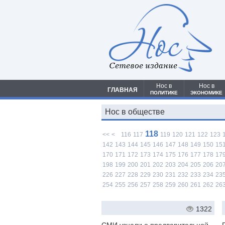
Сетевое издание
Нос в
Нос в
ГЛАВНАЯ
ПОЛИТИКЕ
ЭКОНОМИКЕ
Нос в обществе
118
<<
<
116
117
119
120
121
122
123
142
143
144
145
146
147
148
149
150
15
170
171
172
173
174
175
176
177
178
17
198
199
200
201
202
203
204
205
206
20
226
227
228
229
230
231
232
233
234
23
254
255
256
257
258
259
260
261
262
26
1322