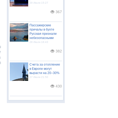
29 Июля 15:27
367
Пассажирские
причалы в бухте
Русская признали
небезопасными
28 Июля 18:43
9
382
7
5
3
Счета за отопление
в Европе могут
вырасти на 20–30%
27 Июля 21:50
430