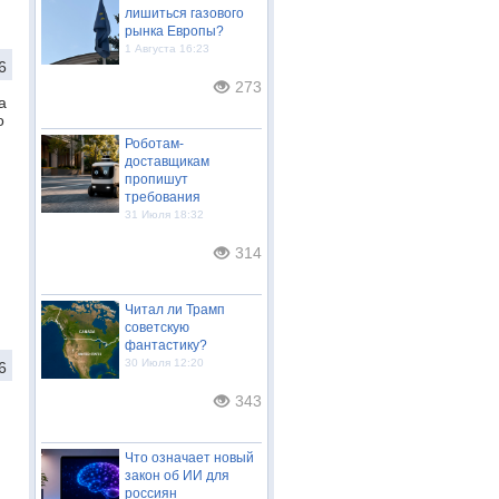
лишиться газового
рынка Европы?
1 Августа 16:23
6
273
а
о
Роботам-
доставщикам
пропишут
требования
31 Июля 18:32
314
Читал ли Трамп
советскую
фантастику?
30 Июля 12:20
6
343
Что означает новый
закон об ИИ для
россиян