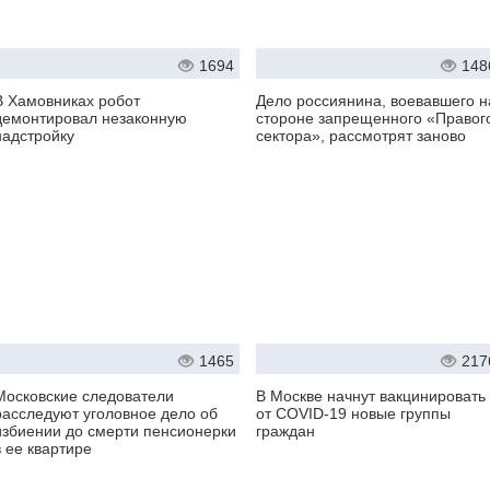
1694
148
В Хамовниках робот
Дело россиянина, воевавшего н
демонтировал незаконную
стороне запрещенного «Правог
надстройку
сектора», рассмотрят заново
1465
217
Московские следователи
В Москве начнут вакцинировать
расследуют уголовное дело об
от COVID-19 новые группы
избиении до смерти пенсионерки
граждан
в ее квартире