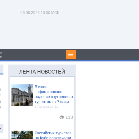
06.08.2026
10:30 МСК
 в
Е
ЛЕНТА НОВОСТЕЙ
В июне
9
зафиксировано
7
падение внутреннего
5
турпотока в России
5 Августа 17:11
3
113
4
Российских туристов
на Кубе практически