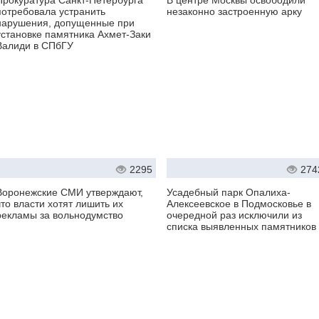
Прокуратура Санкт-Петербурга
В центре Москвы освободили
потребовала устранить
незаконно застроенную арку
нарушения, допущенные при
установке памятника Ахмет-Заки
Валиди в СПбГУ
2295
274
Воронежские СМИ утверждают,
Усадебный парк Опалиха-
что власти хотят лишить их
Алексеевское в Подмосковье в
рекламы за вольнодумство
очередной раз исключили из
списка выявленных памятников