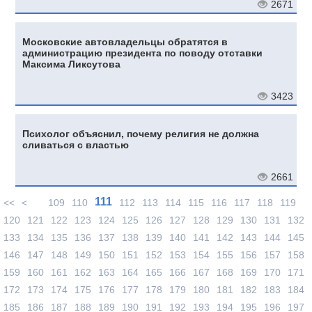
2671
Московские автовладельцы обратятся в
администрацию президента по поводу отставки
Максима Ликсутова
3423
Психолог объяснил, почему религия не должна
сливаться с властью
2661
111
<<
<
109
110
112
113
114
115
116
117
118
119
120
121
122
123
124
125
126
127
128
129
130
131
132
133
134
135
136
137
138
139
140
141
142
143
144
145
146
147
148
149
150
151
152
153
154
155
156
157
158
159
160
161
162
163
164
165
166
167
168
169
170
171
172
173
174
175
176
177
178
179
180
181
182
183
184
185
186
187
188
189
190
191
192
193
194
195
196
197