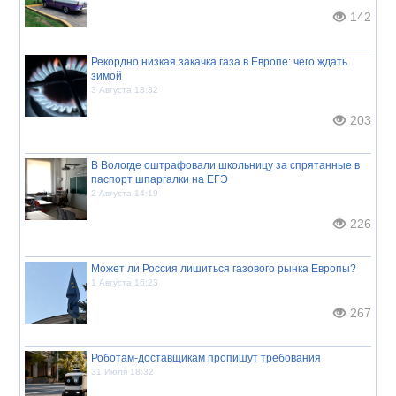
142
Рекордно низкая закачка газа в Европе: чего ждать
зимой
3 Августа 13:32
203
В Вологде оштрафовали школьницу за спрятанные в
паспорт шпаргалки на ЕГЭ
2 Августа 14:19
226
Может ли Россия лишиться газового рынка Европы?
1 Августа 16:23
267
Роботам-доставщикам пропишут требования
31 Июля 18:32