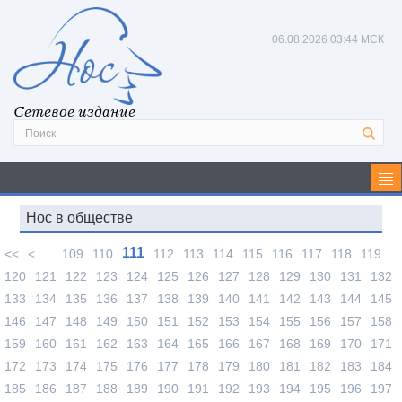
06.08.2026
03:44 МСК
Сетевое издание
Нос в обществе
111
<<
<
109
110
112
113
114
115
116
117
118
119
120
121
122
123
124
125
126
127
128
129
130
131
132
133
134
135
136
137
138
139
140
141
142
143
144
145
146
147
148
149
150
151
152
153
154
155
156
157
158
159
160
161
162
163
164
165
166
167
168
169
170
171
172
173
174
175
176
177
178
179
180
181
182
183
184
185
186
187
188
189
190
191
192
193
194
195
196
197