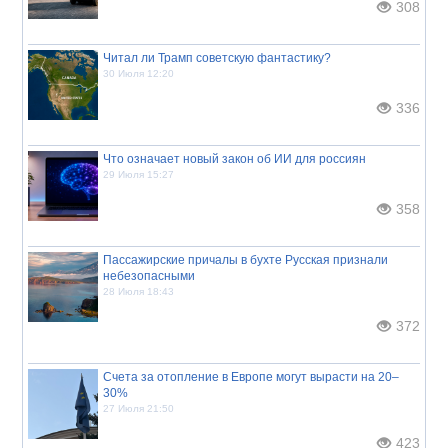
308
Читал ли Трамп советскую фантастику?
30 Июля 12:20
336
Что означает новый закон об ИИ для россиян
29 Июля 15:27
358
Пассажирские причалы в бухте Русская признали
небезопасными
28 Июля 18:43
372
Счета за отопление в Европе могут вырасти на 20–
30%
27 Июля 21:50
423