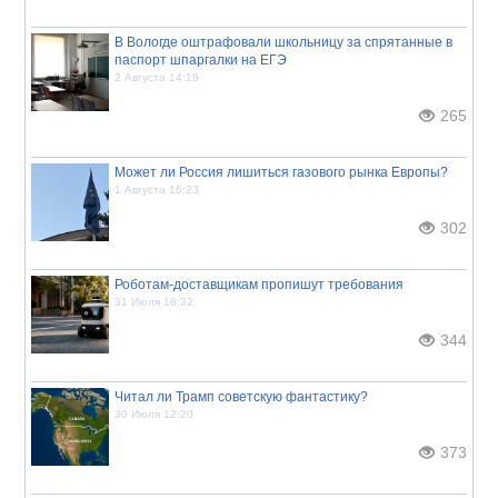
В Вологде оштрафовали школьницу за спрятанные в
паспорт шпаргалки на ЕГЭ
2 Августа 14:19
265
Может ли Россия лишиться газового рынка Европы?
1 Августа 16:23
302
Роботам-доставщикам пропишут требования
31 Июля 18:32
344
Читал ли Трамп советскую фантастику?
30 Июля 12:20
373