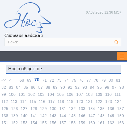
07.08.2026
12:36 МСК
Сетевое издание
Нос в обществе
70
<<
<
68
69
71
72
73
74
75
76
77
78
79
80
81
82
83
84
85
86
87
88
89
90
91
92
93
94
95
96
97
98
99
100
101
102
103
104
105
106
107
108
109
110
111
112
113
114
115
116
117
118
119
120
121
122
123
124
125
126
127
128
129
130
131
132
133
134
135
136
137
138
139
140
141
142
143
144
145
146
147
148
149
150
151
152
153
154
155
156
157
158
159
160
161
162
163