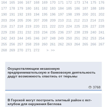
164
165
166
167
168
169
170
171
172
173
174
175
176
177
178
179
180
181
182
183
184
185
186
187
188
189
190
191
192
193
194
195
196
197
198
199
200
201
202
203
204
205
206
207
208
209
210
211
212
213
214
215
216
217
218
219
220
221
222
223
224
225
226
227
228
229
230
231
232
233
234
235
236
237
238
239
240
241
242
243
244
245
246
247
248
249
250
251
252
253
254
255
256
257
258
259
260
261
262
263
264
265
266
267
268
269
270
271
272
>
>>
Осуществляющим незаконную
предпринимательскую и банковскую деятельность
дадут возможность спастись от тюрьмы
3768
В Горской могут построить элитный район с яхт-
клубом для окружения Беглова