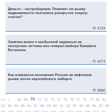
Деньги – застройщикам. Поможет ли рынку
недвижимости поэтапное раскрытие эскроу-
счетов?
3724
Замечен венок с необычной надписью на
похоронах летчика-аса генерал-майора Канамата
Боташева
4273
Как изменится положение России на нефтяном
рынке после европейского эмбарго
3680
70
<<
<
68
69
71
72
73
74
75
76
77
78
79
80
81
82
83
84
85
86
87
88
89
90
91
92
93
94
95
96
97
98
99
100
101
102
103
104
105
106
107
108
109
110
111