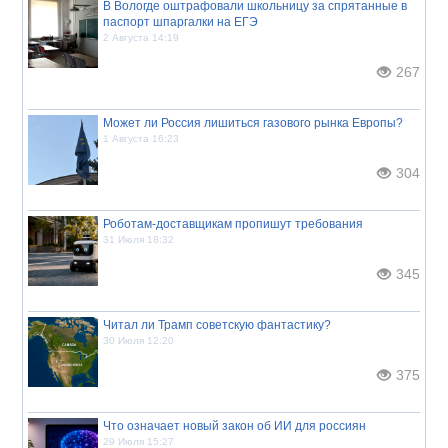
В Вологде оштрафовали школьницу за спрятанные в
паспорт шпаргалки на ЕГЭ
2 Августа 14:19
267
Может ли Россия лишиться газового рынка Европы?
1 Августа 16:23
304
Роботам-доставщикам пропишут требования
31 Июля 18:32
345
Читал ли Трамп советскую фантастику?
30 Июля 12:20
375
Что означает новый закон об ИИ для россиян
29 Июля 15:27