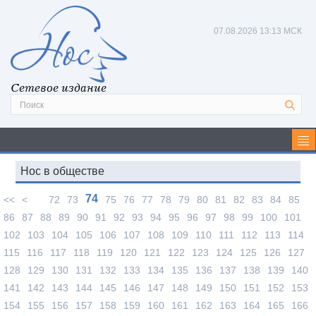
07.08.2026
13:13 МСК
Сетевое издание
Нос в обществе
74
<<
<
72
73
75
76
77
78
79
80
81
82
83
84
85
86
87
88
89
90
91
92
93
94
95
96
97
98
99
100
101
102
103
104
105
106
107
108
109
110
111
112
113
114
115
116
117
118
119
120
121
122
123
124
125
126
127
128
129
130
131
132
133
134
135
136
137
138
139
140
141
142
143
144
145
146
147
148
149
150
151
152
153
154
155
156
157
158
159
160
161
162
163
164
165
166