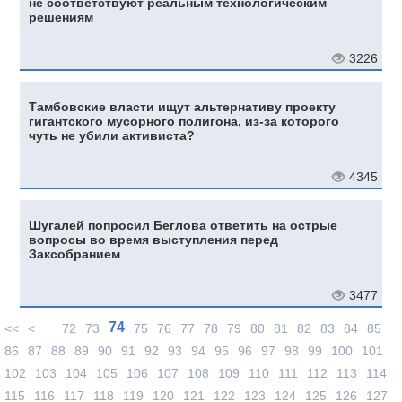
не соответствуют реальным технологическим
решениям
3226
Тамбовские власти ищут альтернативу проекту
гигантского мусорного полигона, из-за которого
чуть не убили активиста?
4345
Шугалей попросил Беглова ответить на острые
вопросы во время выступления перед
Заксобранием
3477
74
<<
<
72
73
75
76
77
78
79
80
81
82
83
84
85
86
87
88
89
90
91
92
93
94
95
96
97
98
99
100
101
102
103
104
105
106
107
108
109
110
111
112
113
114
115
116
117
118
119
120
121
122
123
124
125
126
127