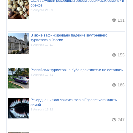
США закупили рекордный объём российских семечек и
орехов
6 Августа 21:09
131
В июне зафиксировано падение внутреннего
турпотока в России
5 Августа 17:11
155
Российских туристов на Кубе практически не осталось
4 Августа 17:41
186
Рекордно низкая закачка газа в Европе: чего ждать
зимой
3 Августа 13:32
247