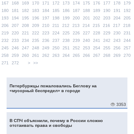
167
168
169
170
171
172
173
174
175
176
177
178
179
180
181
182
183
184
185
186
187
188
189
190
191
192
193
194
195
196
197
198
199
200
201
202
203
204
205
206
207
208
209
210
211
212
213
214
215
216
217
218
219
220
221
222
223
224
225
226
227
228
229
230
231
232
233
234
235
236
237
238
239
240
241
242
243
244
245
246
247
248
249
250
251
252
253
254
255
256
257
258
259
260
261
262
263
264
265
266
267
268
269
270
271
272
>
>>
Петербуржцы пожаловались Беглову на
«мусорный беспредел» в городе
3353
В СПЧ объяснили, почему в России сложно
отстаивать права и свободы