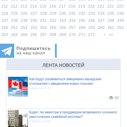
211
212
213
214
215
216
217
218
219
220
221
222
223
224
225
226
227
228
229
230
231
232
233
234
235
236
237
238
239
240
241
242
243
244
245
246
247
248
249
250
251
252
253
254
255
256
257
258
259
260
261
262
263
264
265
266
267
268
269
270
271
272
>
>>
ЛЕНТА НОВОСТЕЙ
Как будут развиваться американо-канадские
отношения с введением новых пошлин
8 Августа 12:39
90
Будет ли ажиотаж в преддверии возможного осеннего
ужесточения семейной ипотеки?
7 Августа 15:04