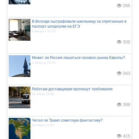
285
В Вологде оштрафовали школьницу за спрятанные в
паспорт шпаргалки на ЕГЭ
2 Августа 14:19
305
Может ли Россия лишиться газового рынка Европы?
1 Августа 16:23
343
Роботам-доставщикам пропишут требования
31 Июля 18:32
388
Читал ли Трамп советскую фантастику?
30 Июля 12:20
415