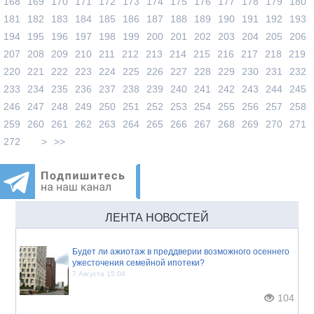
168
169
170
171
172
173
174
175
176
177
178
179
180
181
182
183
184
185
186
187
188
189
190
191
192
193
194
195
196
197
198
199
200
201
202
203
204
205
206
207
208
209
210
211
212
213
214
215
216
217
218
219
220
221
222
223
224
225
226
227
228
229
230
231
232
233
234
235
236
237
238
239
240
241
242
243
244
245
246
247
248
249
250
251
252
253
254
255
256
257
258
259
260
261
262
263
264
265
266
267
268
269
270
271
272
>
>>
ЛЕНТА НОВОСТЕЙ
Будет ли ажиотаж в преддверии возможного осеннего
ужесточения семейной ипотеки?
7 Августа 15:04
104