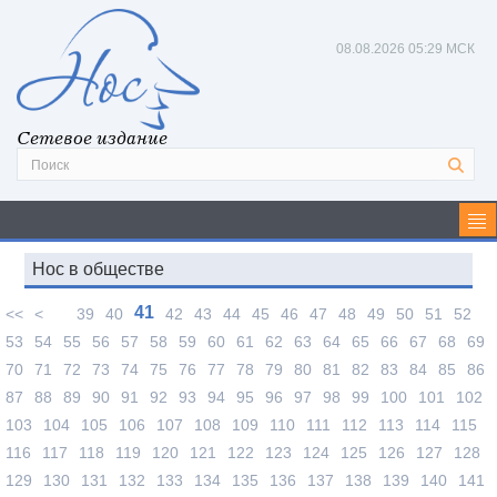
08.08.2026
05:30 МСК
Сетевое издание
Нос в обществе
41
<<
<
39
40
42
43
44
45
46
47
48
49
50
51
52
53
54
55
56
57
58
59
60
61
62
63
64
65
66
67
68
69
70
71
72
73
74
75
76
77
78
79
80
81
82
83
84
85
86
87
88
89
90
91
92
93
94
95
96
97
98
99
100
101
102
103
104
105
106
107
108
109
110
111
112
113
114
115
116
117
118
119
120
121
122
123
124
125
126
127
128
129
130
131
132
133
134
135
136
137
138
139
140
141