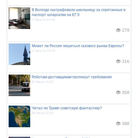
В Вологде оштрафовали школьницу за спрятанные в
паспорт шпаргалки на ЕГЭ
2 Августа 14:19
279
Может ли Россия лишиться газового рынка Европы?
1 Августа 16:23
316
Роботам-доставщикам пропишут требования
31 Июля 18:32
358
Читал ли Трамп советскую фантастику?
30 Июля 12:20
388