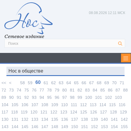
08.08.2026
12:11 МСК
Сетевое издание
Нос в обществе
60
<<
<
58
59
61
62
63
64
65
66
67
68
69
70
71
72
73
74
75
76
77
78
79
80
81
82
83
84
85
86
87
88
89
90
91
92
93
94
95
96
97
98
99
100
101
102
103
104
105
106
107
108
109
110
111
112
113
114
115
116
117
118
119
120
121
122
123
124
125
126
127
128
129
130
131
132
133
134
135
136
137
138
139
140
141
142
143
144
145
146
147
148
149
150
151
152
153
154
155