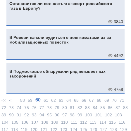
Остановится ли полностью экспорт российского
газа в Европу?
3840
В России начали судиться с военкоматами из-за
мобилизационных повесток
4492
В Подмосковье обнаружили ряд неизвестных
захоронений
4758
60
<<
<
58
59
61
62
63
64
65
66
67
68
69
70
71
72
73
74
75
76
77
78
79
80
81
82
83
84
85
86
87
88
89
90
91
92
93
94
95
96
97
98
99
100
101
102
103
104
105
106
107
108
109
110
111
112
113
114
115
116
117
118
119
120
121
122
123
124
125
126
127
128
129