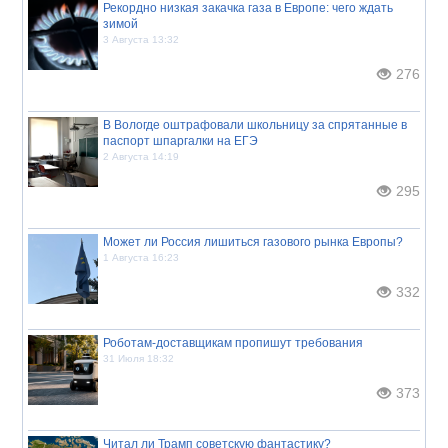
Рекордно низкая закачка газа в Европе: чего ждать
зимой
3 Августа 13:32
276
В Вологде оштрафовали школьницу за спрятанные в
паспорт шпаргалки на ЕГЭ
2 Августа 14:19
295
Может ли Россия лишиться газового рынка Европы?
1 Августа 16:23
332
Роботам-доставщикам пропишут требования
31 Июля 18:32
373
Читал ли Трамп советскую фантастику?