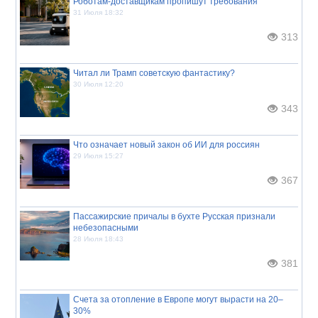
Роботам-доставщикам пропишут требования
31 Июля 18:32
313
Читал ли Трамп советскую фантастику?
30 Июля 12:20
343
Что означает новый закон об ИИ для россиян
29 Июля 15:27
367
Пассажирские причалы в бухте Русская признали
небезопасными
28 Июля 18:43
381
Счета за отопление в Европе могут вырасти на 20–
30%