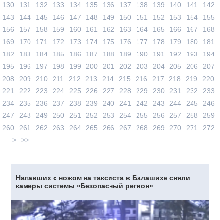
130
131
132
133
134
135
136
137
138
139
140
141
142
143
144
145
146
147
148
149
150
151
152
153
154
155
156
157
158
159
160
161
162
163
164
165
166
167
168
169
170
171
172
173
174
175
176
177
178
179
180
181
182
183
184
185
186
187
188
189
190
191
192
193
194
195
196
197
198
199
200
201
202
203
204
205
206
207
208
209
210
211
212
213
214
215
216
217
218
219
220
221
222
223
224
225
226
227
228
229
230
231
232
233
234
235
236
237
238
239
240
241
242
243
244
245
246
247
248
249
250
251
252
253
254
255
256
257
258
259
260
261
262
263
264
265
266
267
268
269
270
271
272
>
>>
Напавших с ножом на таксиста в Балашихе сняли
камеры системы «Безопасный регион»